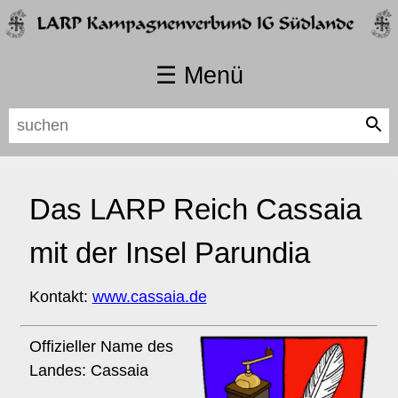
☰ Menü
Navigation
Startseite
überspringen
Länder
Karte
Das LARP Reich Cassaia
Hintergrund
Was sind die Südlande
mit der Insel Parundia
Länder
Reich der Mitte
Kontakt:
www.cassaia.de
IT Bündnisse
Karte
Offizieller Name des
Währung
Landes: Cassaia