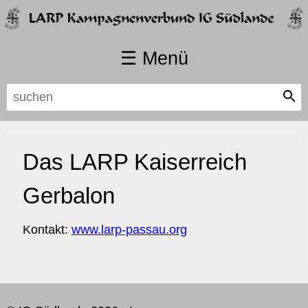
☰ Menü
Navigation
Startseite
überspringen
Länder
Karte
Das LARP Kaiserreich
Hintergrund
Was sind die Südlande
Gerbalon
Länder
Reich der Mitte
Kontakt:
www.larp-passau.org
IT Bündnisse
Karte
Währung