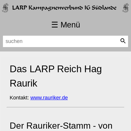
☰ Menü
Navigation
Startseite
überspringen
Länder
Karte
Das LARP Reich Hag
Hintergrund
Was sind die Südlande
Raurik
Länder
Reich der Mitte
Kontakt:
www.rauriker.de
IT Bündnisse
Karte
Währung
Der Rauriker-Stamm - von