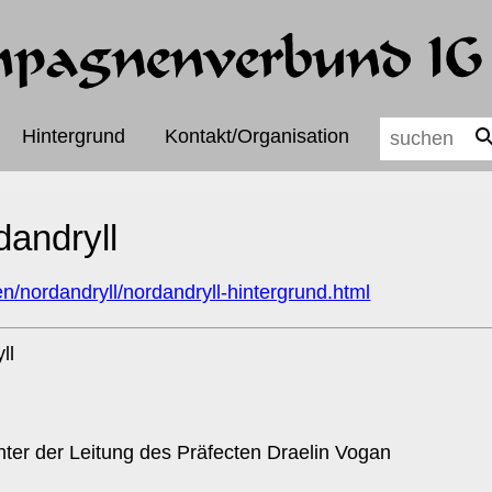
Hintergrund
Kontakt/Organisation
andryll
en/nordandryll/nordandryll-hintergrund.html
ll
nter der Leitung des Präfecten Draelin Vogan