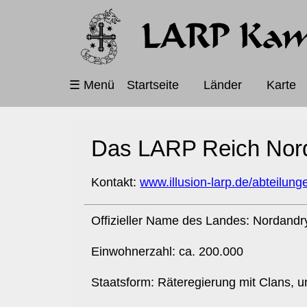
Navigation
☰ Menü
Startseite
Länder
Karte
überspringen
Das LARP Reich Nord
Kontakt:
www.illusion-larp.de/abteilung
Offizieller Name des Landes: Nordandry
Einwohnerzahl: ca. 200.000
Staatsform: Räteregierung mit Clans, u