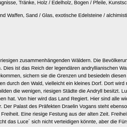
gnisse, Tränke, Holz / Edelholz, Bogen / Pfeile, Kunsts
d Waffen, Sand / Glas, exotische Edelsteine / alchimis
 riesigen zusammenhängenden Wäldern. Die Bevölkerungsdi
 Dies ist das Reich der legendären andryllianischen Wa
kommen, sichern sie die Grenzen und besiedeln diesen
n durch den Wald, vielleicht ein kleines Dorf. Dort wird
n die wenigen, riesigen Städte die Andryll besitzt. Luce
en hat. Von hier wird das Land Regiert. Hier sind alle w
 Der Palast des Präfekten Draelin Vogans steht ebenso hi
Freiheit. Eine riesige Festung aus der alten Zeit. Freih
ht das Luce´ sich nicht verteidigen könnte, aber die Für