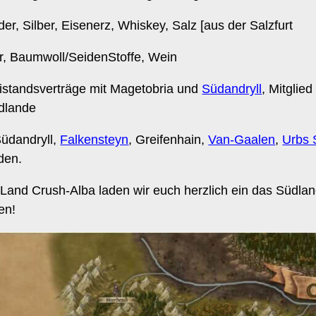
er, Silber, Eisenerz, Whiskey, Salz [aus der Salzfurt
r, Baumwoll/SeidenStoffe, Wein
istandsverträge mit Magetobria und
Südandryll
, Mitgli
üdlande
Südandryll,
Falkensteyn
, Greifenhain,
Van-Gaalen
,
Urbs 
den.
Land Crush-Alba laden wir euch herzlich ein das Südlan
en!