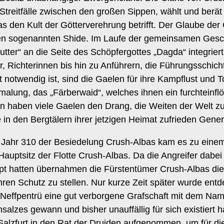
t Streitfälle zwischen den großen Sippen, wählt und berä
 was den Kult der Götterverehrung betrifft. Der Glaube der
 den sogenannten Shide. Im Laufe der gemeinsamen Gesc
tter“ an die Seite des Schöpfergottes „Dagda“ integrier
r, Richterinnen bis hin zu Anführern, die Führungsschic
t notwendig ist, sind die Gaelen für ihre Kampflust und
bemalung, das „Färberwaid“, welches ihnen ein furchtein
fen haben viele Gaelen den Drang, die Weiten der Welt z
n den Bergtälern ihrer jetzigen Heimat zufrieden Gener
Im Jahr 310 der Besiedelung Crush-Albas kam es zu eine
Hauptsitz der Flotte Crush-Albas. Da die Angreifer dab
ppt hatten übernahmen die Fürstentümer Crush-Albas die
hren Schutz zu stellen. Nur kurze Zeit später wurde entd
effpentrü eine gut verborgene Grafschaft mit dem Namen
lzes gewann und bisher unauffällig für sich existiert h
alzfurt in den Rat der Druiden aufgenommen, um für di