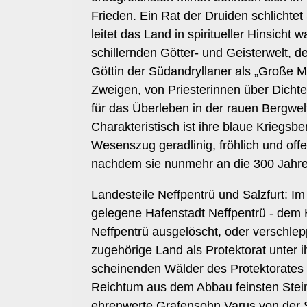
Frieden. Ein Rat der Druiden schlichte
leitet das Land in spiritueller Hinsicht
schillernden Götter- und Geisterwelt,
Göttin der Südandryllaner als „Große Mu
Zweigen, von Priesterinnen über Dichte
für das Überleben in der rauen Bergwel
Charakteristisch ist ihre blaue Kriegs
Wesenszug geradlinig, fröhlich und of
nachdem sie nunmehr an die 300 Jahre i
Landesteile Neffpentrü und Salzfurt: 
gelegene Hafenstadt Neffpentrü - dem 
Neffpentrü ausgelöscht, oder verschle
zugehörige Land als Protektorat unter i
scheinenden Wälder des Protektorates N
Reichtum aus dem Abbau feinsten Steinsa
ehrenwerte Grafensohn Varus von der S