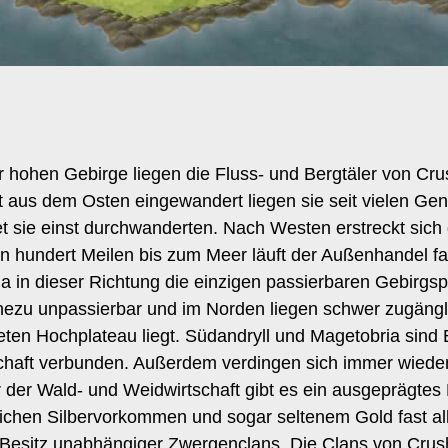
hohen Gebirge liegen die Fluss- und Bergtäler von Crus
t aus dem Osten eingewandert liegen sie seit vielen Gen
 sie einst durchwanderten. Nach Westen erstreckt sich 
en hundert Meilen bis zum Meer läuft der Außenhandel fas
in dieser Richtung die einzigen passierbaren Gebirgspä
hezu unpassierbar und im Norden liegen schwer zugängl
ten Hochplateau liegt. Südandryll und Magetobria sind 
schaft verbunden. Außerdem verdingen sich immer wieder
r der Wald- und Weidwirtschaft gibt es ein ausgepräg
reichen Silbervorkommen und sogar seltenem Gold fast all
m Besitz unabhängiger Zwergenclans. Die Clans von Crus