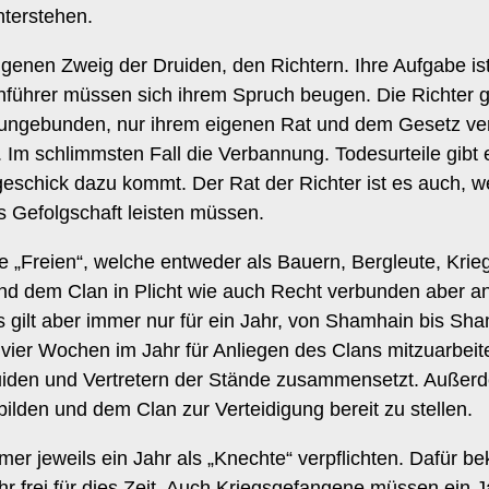
nterstehen.
genen Zweig der Druiden, den Richtern. Ihre Aufgabe is
ührer müssen sich ihrem Spruch beugen. Die Richter ge
und ungebunden, nur ihrem eigenen Rat und dem Gesetz ver
Im schlimmsten Fall die Verbannung. Todesurteile gibt 
schick dazu kommt. Der Rat der Richter ist es auch, we
s Gefolgschaft leisten müssen.
e „Freien“, welche entweder als Bauern, Bergleute, Kri
nd dem Clan in Plicht wie auch Recht verbunden aber ans
es gilt aber immer nur für ein Jahr, von Shamhain bis S
t vier Wochen im Jahr für Anliegen des Clans mitzuarbei
ruiden und Vertretern der Stände zusammensetzt. Außerdem
lden und dem Clan zur Verteidigung bereit zu stellen.
er jeweils ein Jahr als „Knechte“ verpflichten. Dafür
hr frei für dies Zeit. Auch Kriegsgefangene müssen ein J